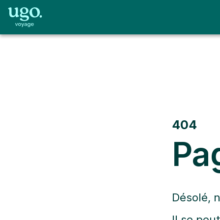
404
Pa
Désolé, 
Il se peu