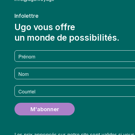
Infolettre
Ugo vous offre
un monde de possibilités.
Prénom
Nom
Courriel
M'abonner
Les prix annoncés sur notre site sont valides si vo