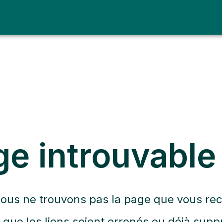
ge introuvable
nous ne trouvons pas la page que vous rec
t que les liens soient erronés ou déjà supp