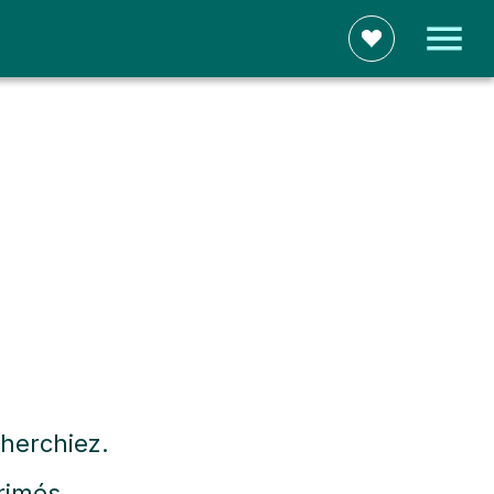
herchiez.
rimés.