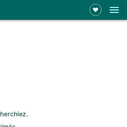
herchiez.
rimés.