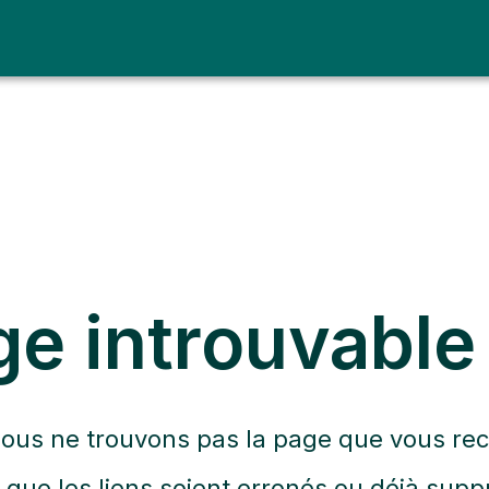
ge introuvable
nous ne trouvons pas la page que vous rec
t que les liens soient erronés ou déjà supp