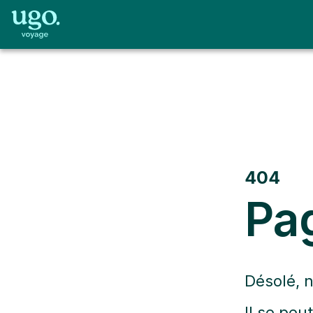
404
Pa
Désolé, 
Il se peu