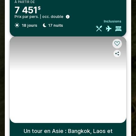
À PARTIR DE
7 451
$
Prix par pers. | occ. double
Inclusions
18
jours
17
nuits
Un tour en Asie : Bangkok, Laos et