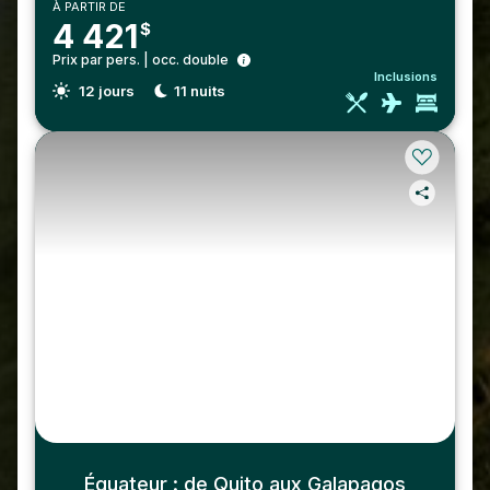
À PARTIR DE
4 421
$
Prix par pers. | occ. double
Inclusions
12
jours
11
nuits
Équateur : de Quito aux Galapagos