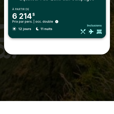
À PARTIR DE
6 214
$
Prix par pers. | occ. double
Inclusions
12
jours
11
nuits