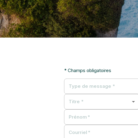
* Champs obligatoires
Type de message *
Titre *
Prénom
*
Courriel
*