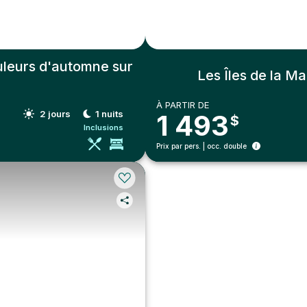
leurs d'automne sur
Les Îles de la Ma
À PARTIR DE
2
jours
1
nuits
1 493
$
Inclusions
Prix par pers. | occ. double