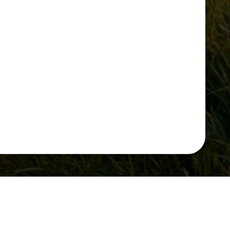
Notre offre
Prêt-à-voyager