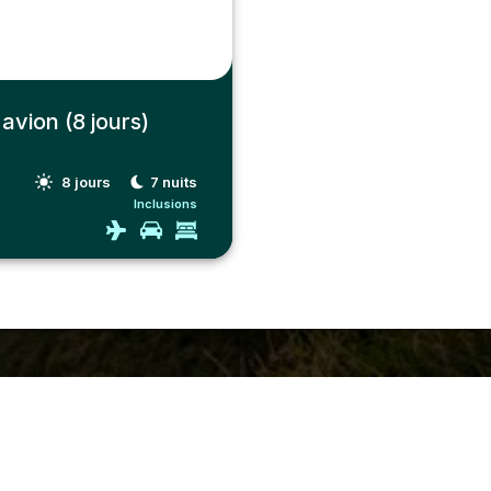
avion (8 jours)
8
jours
7
nuits
Inclusions
Compagnie
À propos