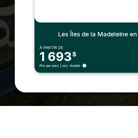
Les Îles de la Madeleine en 
À PARTIR DE
1 693
$
Prix par pers. | occ. double
Coordonnées
1000-2525 boul. Laurier