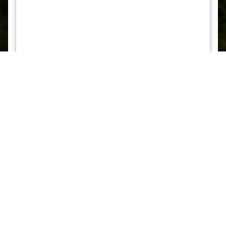
La Norvège en train et en bateau
À PARTIR DE
5 240
$
Prix par pers. | occ. double
Inclusions
8
jours
7
nuits