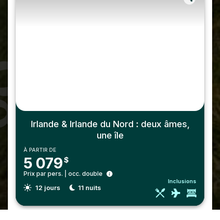
Irlande & Irlande du Nord : deux âmes,
une île
À PARTIR DE
5 079
$
Prix par pers. | occ. double
Inclusions
12
jours
11
nuits