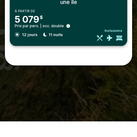
une île
À PARTIR DE
5 079
$
Prix par pers. | occ. double
Inclusions
12
jours
11
nuits