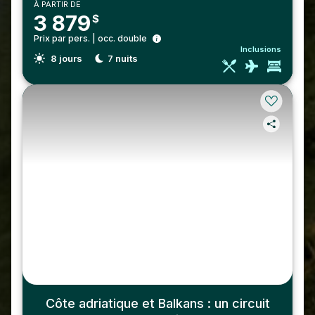
À PARTIR DE
3 879
$
Prix par pers. | occ. double
Inclusions
8
jours
7
nuits
Côte adriatique et Balkans : un circuit