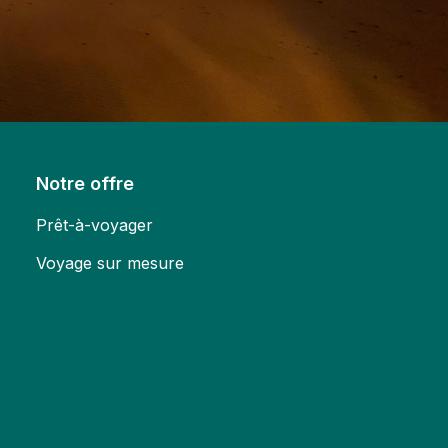
Notre offre
Prêt-à-voyager
Voyage sur mesure