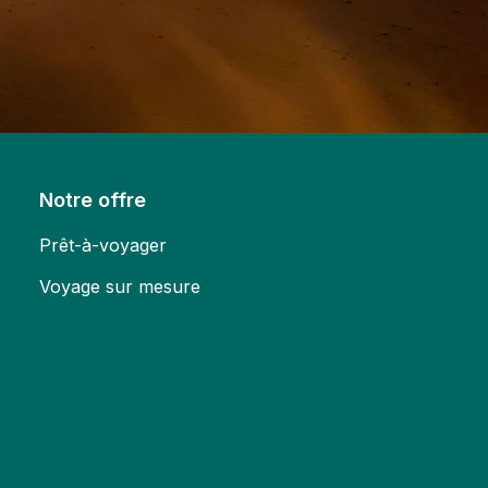
Notre offre
Prêt-à-voyager
Voyage sur mesure