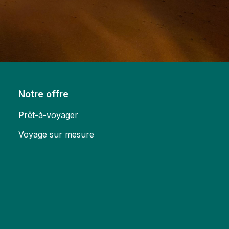
Notre offre
Prêt-à-voyager
Voyage sur mesure