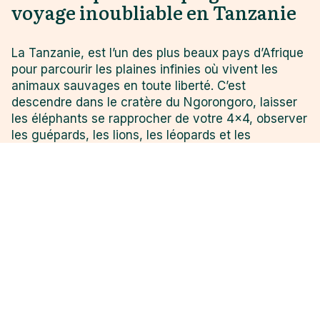
voyage inoubliable en Tanzanie
La Tanzanie, est l’un des plus beaux pays d’Afrique
pour parcourir les plaines infinies où vivent les
animaux sauvages en toute liberté. C’est
descendre dans le cratère du Ngorongoro, laisser
les éléphants se rapprocher de votre 4x4, observer
les guépards, les lions, les léopards et les
rhinocéros. La Tanzanie c’est aussi une terre de
traditions, baignée des légendes Masaï, peuple
d’éleveurs et de guerriers séculaires qui continuent
de vivre en harmonie avec la nature. Un voyage
dans ce pays vous réserve mille merveilles et
moments inoubliables.
Zanzibar, située dans l'océan Indien à 25 kilomètres
de la côte tanzanienne, offre un paysage
éblouissant, isolé du reste du monde. Vous nagerez
dans des eaux claires et turquoise et vous